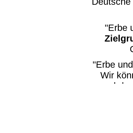
Deutsche 
"Erbe 
Zielgr
"Erbe und
Wir kön
abdru
Anzeigenpr
Reiter. Fü